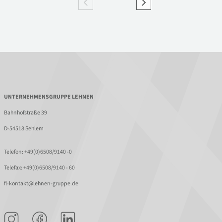
UNTERNEHMENSGRUPPE LEHNEN
Bahnhofstraße 39
D-54518 Sehlem
Telefon:
+49(0)6508/9140 -0
Telefax: +49(0)6508/9140 - 60
fl-kontakt@lehnen-gruppe.de