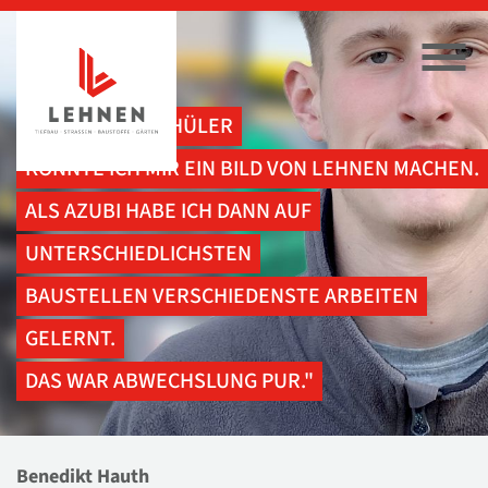
„SCHON ALS SCHÜLER
KONNTE ICH MIR EIN BILD VON LEHNEN MACHEN.
ALS AZUBI HABE ICH DANN AUF
UNTERSCHIEDLICHSTEN
BAUSTELLEN VERSCHIEDENSTE ARBEITEN
GELERNT.
DAS WAR ABWECHSLUNG PUR."
Benedikt Hauth