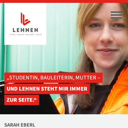
„STUDENTIN, BAULEITERIN, MUTTER –
UND LEHNEN STEHT MIR IMMER
ZUR SEITE.“
SARAH EBERL