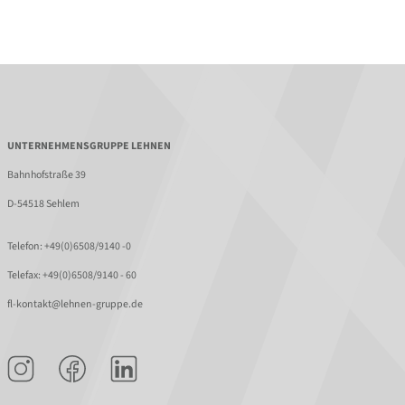
UNTERNEHMENSGRUPPE LEHNEN
Bahnhofstraße 39
D-54518 Sehlem
Telefon:
+49(0)6508/9140 -0
Telefax: +49(0)6508/9140 - 60
fl-kontakt@lehnen-gruppe.de