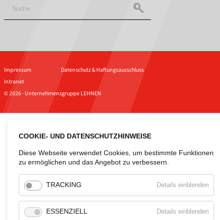
Impressum
Datenschutz & Haftungsausschluss
Intranet
© 2026 · Unternehmensgruppe LEHNEN
COOKIE- UND DATENSCHUTZHINWEISE
Diese Webseite verwendet Cookies, um bestimmte Funktionen
zu ermöglichen und das Angebot zu verbessern.
für
TRACKING
Details einblenden
Tra
für
ESSENZIELL
Details einblenden
Esse