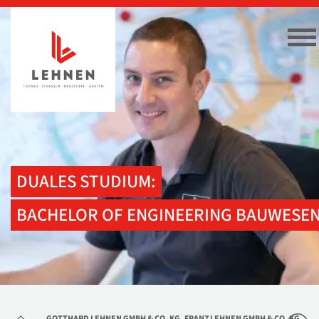
DUALES STUDIUM:
BACHELOR OF ENGINEERING BAUWESE
GOTTHARD LEHNEN GMBH & CO. KG, FRANZ LEHNEN GMBH & CO. KG