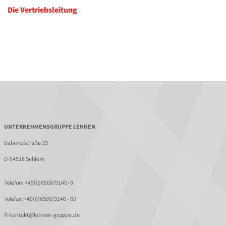
Die Vertriebsleitung
UNTERNEHMENSGRUPPE LEHNEN
Bahnhofstraße 39
D-54518 Sehlem
Telefon:
+49(0)6508/9140 -0
Telefax: +49(0)6508/9140 - 60
fl-kontakt@lehnen-gruppe.de