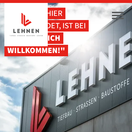
"WER SICH HIER
WIEDERFINDET, IST BEI
UNS
HERZLICH
WILLKOMMEN!"