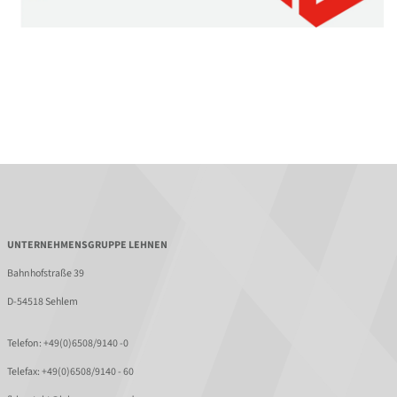
UNTERNEHMENSGRUPPE LEHNEN
Bahnhofstraße 39
D-54518 Sehlem
Telefon:
+49(0)6508/9140 -0
Telefax: +49(0)6508/9140 - 60