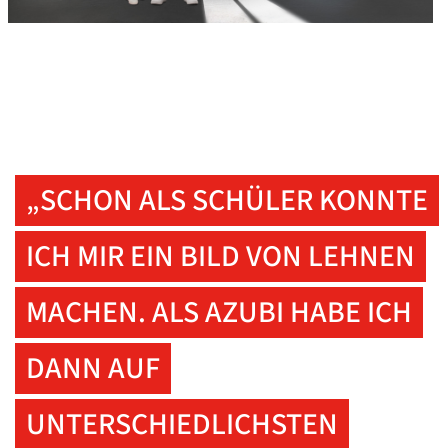
„SCHON ALS SCHÜLER KONNTE
ICH MIR EIN BILD VON LEHNEN
MACHEN. ALS AZUBI HABE ICH
DANN AUF
UNTERSCHIEDLICHSTEN