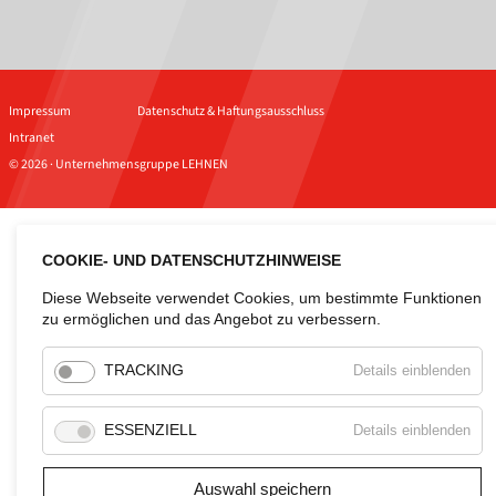
Impressum
Datenschutz & Haftungsausschluss
Intranet
© 2026 · Unternehmensgruppe LEHNEN
COOKIE- UND DATENSCHUTZHINWEISE
Diese Webseite verwendet Cookies, um bestimmte Funktionen
zu ermöglichen und das Angebot zu verbessern.
für
TRACKING
Details einblenden
Tra
für
ESSENZIELL
Details einblenden
Esse
Auswahl speichern