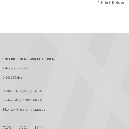
* Pflichtfelder
UNTERNEHMENSGRUPPE LEHNEN
Bahnhofstraße 39
D-54518 Sehlem
Telefon:
+49(0)6508/9140 -0
Telefax: +49(0)6508/9140 - 60
fl-kontakt@lehnen-gruppe.de